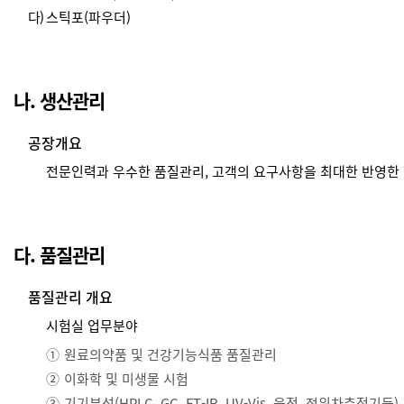
다)
스틱포(파우더)
나. 생산관리
공장개요
전문인력과 우수한 품질관리, 고객의 요구사항을 최대한 반영한 
다. 품질관리
품질관리 개요
시험실 업무분야
①
원료의약품 및 건강기능식품 품질관리
②
이화학 및 미생물 시험
③
기기분석(HPLC, GC, FT-IR, UV-Vis, 융점, 전위차측정기등)